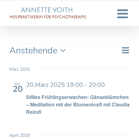
Zum
Inhalt
springen
Veranstaltungen
Anstehende
Ver
Liste
Ans
Datum
Ans
wählen.
Nav
März 2025
Nav
20.März 2025 19:00
-
20:00
Do.
20
Stilles Frühlingserwachen: Gänseblümchen
– Meditation mit der Blumenkraft mit Claudia
Reindl
April 2025