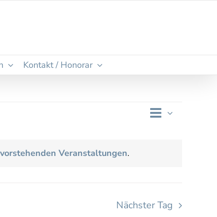
n
Kontakt / Honorar
Veransta
Tag
Ansichten
Ansichte
Navigatio
Navigati
vorstehenden Veranstaltungen
.
Nächster Tag