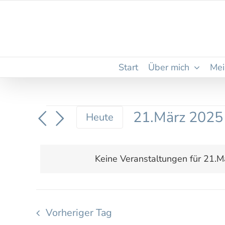
Zum
Inhalt
springen
Start
Über mich
Mei
Veranstaltungen
21.März 2025
Heute
Datum
für
wählen.
Keine Veranstaltungen für 21.M
21.März
2025
Vorheriger Tag