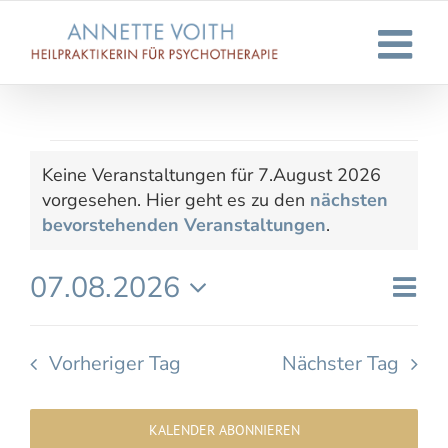
Zum
Inhalt
springen
Veranstaltungen
Keine Veranstaltungen für 7.August 2026
vorgesehen. Hier geht es zu den
nächsten
für
Hinweis
bevorstehenden Veranstaltungen
.
7.August
07.08.2026
Ver
Tag
Ans
2026
Datum
Ans
wählen.
Nav
Nav
Vorheriger Tag
Nächster Tag
KALENDER ABONNIEREN