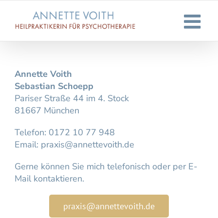
Zum
Inhalt
springen
Annette Voith
Sebastian Schoepp
Pariser Straße 44 im 4. Stock
81667 München
Telefon:
0172 10 77 948
Email:
praxis@annettevoith.de
Gerne können Sie mich
telefonisch
oder
per E-
Mail
kontaktieren.
praxis@annettevoith.de