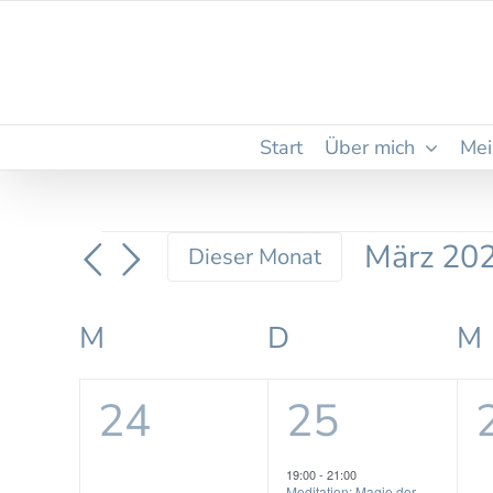
Zum
Inhalt
springen
Start
Über mich
Mei
Veranstaltungen
März 20
Dieser Monat
Datum
wählen.
Kalender
M
MONTAG
D
DIENSTAG
M
von
0
1
24
25
Veranstaltungen
Veranstaltungen,
Veranstal
19:00
-
21:00
Meditation: Magie der