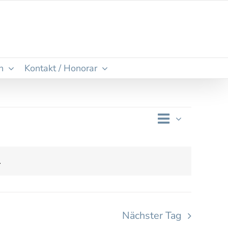
n
Kontakt / Honorar
Veransta
Tag
Ansichten
Ansichte
Navigatio
Navigati
.
Nächster Tag