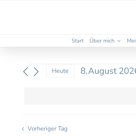
Zum
Inhalt
springen
Start
Über mich
Mei
Veranstaltungen
8.August 202
Heute
Datum
für
wählen.
8.August
2026
Vorheriger Tag